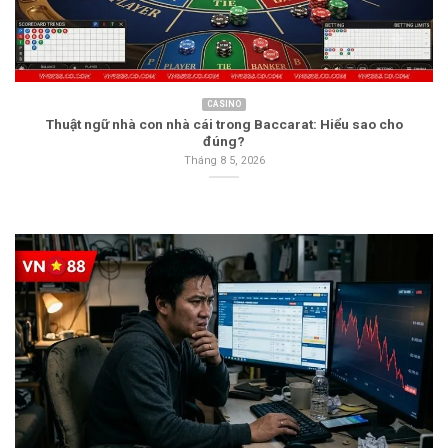
Sự hình thành và định hướng phát triển
Được thành lập với sứ mệnh mang lại một sân chơi
thuần Việt, chúng tôi đã không ngừng nghiên cứu thói
CASINO
Thuật ngữ nhà con nhà cái trong Baccarat: Hiểu sao cho
quen và sở thích của người chơi tại thị trường Việt Nam.
đúng?
Định hướng của chúng tôi không chỉ dừng lại ở việc cung
Tháng 8 5, 2026
cấp các sản phẩm cá cược thông thường, mà còn là kiến
tạo một môi trường giải trí minh bạch, văn minh và hợp
pháp.
Trải qua nhiều năm hoạt động, chúng tôi liên tục cải tiến
công nghệ và mở rộng hợp tác với các nhà cung cấp
sảnh game hàng đầu thế giới. Mục tiêu dài hạn của
thương hiệu là giữ vững vị thế dẫn đầu và không ngừng
nâng cao trải nghiệm của khách hàng.
Vì sao VN88 là lựa chọn hàng đầu của người chơi
Việt