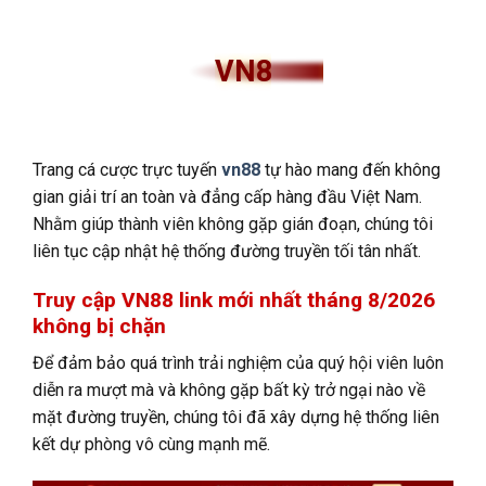
VN88 Chính Thức | cfb.us.c
Trang cá cược trực tuyến
vn88
tự hào mang đến không
gian giải trí an toàn và đẳng cấp hàng đầu Việt Nam.
Nhằm giúp thành viên không gặp gián đoạn, chúng tôi
liên tục cập nhật hệ thống đường truyền tối tân nhất.
Truy cập VN88 link mới nhất tháng 8/2026
không bị chặn
Để đảm bảo quá trình trải nghiệm của quý hội viên luôn
diễn ra mượt mà và không gặp bất kỳ trở ngại nào về
mặt đường truyền, chúng tôi đã xây dựng hệ thống liên
kết dự phòng vô cùng mạnh mẽ.