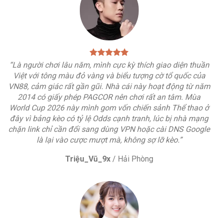
chính thống được công bố trên trang đối tác ủy quyền
để đảm bảo kết nối luôn an toàn và ổn định.
Cách nhận diện đường link vào VN88 an toàn
Hiện nay có rất nhiều trang web giả mạo thương hiệu
“Là người chơi lâu năm, mình cực kỳ thích giao diện thuần
của chúng tôi nhằm trục lợi cá nhân và đánh cắp thông
Việt với tông màu đỏ vàng và biểu tượng cờ tổ quốc của
tin người dùng. Để tự bảo vệ mình, bạn cần kiểm tra kỹ
VN88, cảm giác rất gần gũi. Nhà cái này hoạt động từ năm
2014 có giấy phép PAGCOR nên chơi rất an tâm. Mùa
giao diện và chứng chỉ bảo mật của
vn88 link
trước khi
World Cup 2026 này mình gom vốn chiến sảnh Thể thao ở
điền thông tin. Một đường link chuẩn xác sẽ luôn dẫn về
đây vì bảng kèo có tỷ lệ Odds cạnh tranh, lúc bị nhà mạng
hệ thống có giao diện đồng bộ, hiển thị đầy đủ các chính
chặn link chỉ cần đổi sang dùng VPN hoặc cài DNS Google
sách bảo mật và có biểu tượng ổ khóa an toàn (SSL)
là lại vào cược mượt mà, không sợ lỡ kèo.”
trên thanh địa chỉ.
Triệu_Vũ_9x
/
Hải Phòng
Nếu bạn nhận thấy bất kỳ dấu hiệu bất thường nào như
yêu cầu nạp tiền ngay khi chưa đăng nhập hoặc giao
diện mờ nhạt, hãy lập tức thoát ra. Việc sử dụng đúng
link vào vn88
do chính chúng tôi cung cấp là bước đầu
tiên để bảo vệ tài sản của bạn.