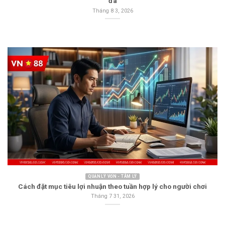
đá
Tháng 8 3, 2026
Hướng dẫn đăng nhập VN88 và trải nghiệm dịch vụ
Quy trình đăng ký và đăng nhập VN88 nhanh chóng
Để tham gia cá cược, bạn cần sở hữu một tài khoản
chính chủ tại hệ thống của chúng tôi. Tiến trình đăng ký
chỉ mất chưa đầy 3 phút với các thông tin cơ bản như
QUẢN LÝ VỐN - TÂM LÝ
Cách đặt mục tiêu lợi nhuận theo tuần hợp lý cho người chơi
tên đăng nhập, mật khẩu và số điện thoại liên hệ. Sau
Tháng 7 31, 2026
khi tài khoản được kích hoạt thành công, bạn có thể thực
hiện
đăng nhập vn88
bất cứ lúc nào trên cả máy tính